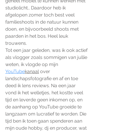
geheel mobiel te kunnen werken met 
studiolicht., Daardoor heb ik 
afgelopen zomer toch best veel 
familieshoots in de natuur kunnen 
doen, en bijvoorbeeld shoots met 
paarden in het bos. Heel leuk 
trouwens.  
Tot een jaar geleden, was ik ook actief 
als vlogger zoals sommigen van jullie 
weten, ik vlogde op mijn 
YouTube
kanaal
 over 
landschapsfotografie en af en toe 
deed ik lens reviews. Na een jaar 
vond ik het welletjes, het kostte veel 
tijd en leverde geen inkomen op, en 
de aanhang op YouTube groeide te 
langzaam om lucratief te worden. Die 
tijd ben ik toen gaan spenderen aan 
mijn oude hobby, dj en producer, wat 