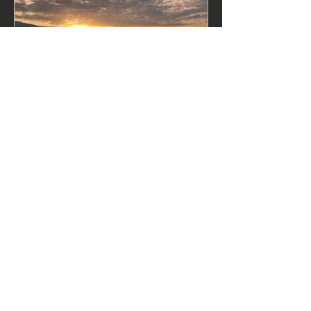
Went to the Eifel, got up early
and..
Recente berichten
Hoe Epic Photography de
pandemie overleefde