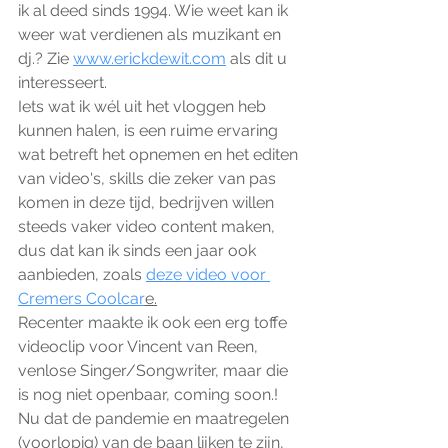
ik al deed sinds 1994. Wie weet kan ik 
weer wat verdienen als muzikant en 
dj.? Zie 
www.erickdewit.com
 als dit u 
interesseert. 
Iets wat ik wél uit het vloggen heb 
kunnen halen, is een ruime ervaring 
wat betreft het opnemen en het editen 
van video's, skills die zeker van pas 
komen in deze tijd, bedrijven willen 
steeds vaker video content maken, 
dus dat kan ik sinds een jaar ook 
aanbieden, zoals 
deze video voor 
Cremers Coolcar
e.
Recenter maakte ik ook een erg toffe 
videoclip voor Vincent van Reen, 
venlose Singer/Songwriter, maar die 
is nog niet openbaar, coming soon.!
Nu dat de pandemie en maatregelen 
(voorlopig) van de baan lijken te zijn, 